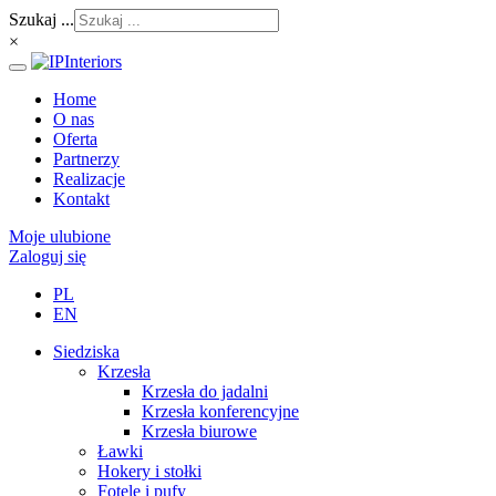
Szukaj ...
×
Home
O nas
Oferta
Partnerzy
Realizacje
Kontakt
Moje ulubione
Zaloguj się
PL
EN
Siedziska
Krzesła
Krzesła do jadalni
Krzesła konferencyjne
Krzesła biurowe
Ławki
Hokery i stołki
Fotele i pufy