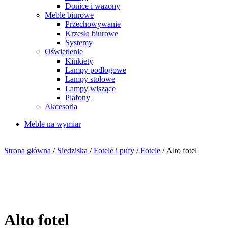
Donice i wazony
Meble biurowe
Przechowywanie
Krzesła biurowe
Systemy
Oświetlenie
Kinkiety
Lampy podłogowe
Lampy stołowe
Lampy wiszące
Plafony
Akcesoria
Meble na wymiar
Strona główna
/
Siedziska
/
Fotele i pufy
/
Fotele
/ Alto fotel
Alto fotel