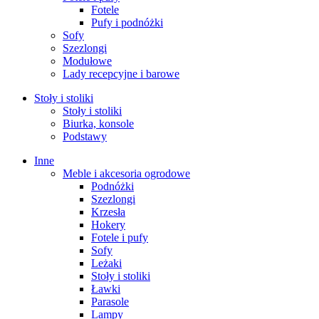
Fotele
Pufy i podnóżki
Sofy
Szezlongi
Modułowe
Lady recepcyjne i barowe
Stoły i stoliki
Stoły i stoliki
Biurka, konsole
Podstawy
Inne
Meble i akcesoria ogrodowe
Podnóżki
Szezlongi
Krzesła
Hokery
Fotele i pufy
Sofy
Leżaki
Stoły i stoliki
Ławki
Parasole
Lampy