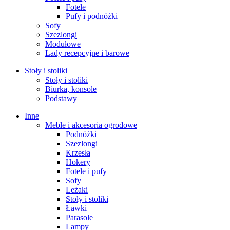
Fotele
Pufy i podnóżki
Sofy
Szezlongi
Modułowe
Lady recepcyjne i barowe
Stoły i stoliki
Stoły i stoliki
Biurka, konsole
Podstawy
Inne
Meble i akcesoria ogrodowe
Podnóżki
Szezlongi
Krzesła
Hokery
Fotele i pufy
Sofy
Leżaki
Stoły i stoliki
Ławki
Parasole
Lampy