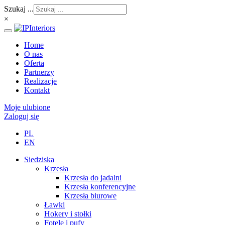
Szukaj ...
×
Home
O nas
Oferta
Partnerzy
Realizacje
Kontakt
Moje ulubione
Zaloguj się
PL
EN
Siedziska
Krzesła
Krzesła do jadalni
Krzesła konferencyjne
Krzesła biurowe
Ławki
Hokery i stołki
Fotele i pufy