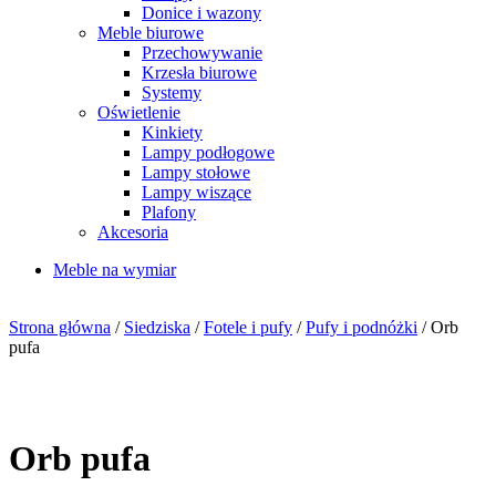
Donice i wazony
Meble biurowe
Przechowywanie
Krzesła biurowe
Systemy
Oświetlenie
Kinkiety
Lampy podłogowe
Lampy stołowe
Lampy wiszące
Plafony
Akcesoria
Meble na wymiar
Strona główna
/
Siedziska
/
Fotele i pufy
/
Pufy i podnóżki
/ Orb
pufa
Orb pufa