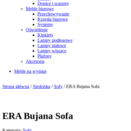
Donice i wazony
Meble biurowe
Przechowywanie
Krzesła biurowe
Systemy
Oświetlenie
Kinkiety
Lampy podłogowe
Lampy stołowe
Lampy wiszące
Plafony
Akcesoria
Meble na wymiar
Strona główna
/
Siedziska
/
Sofy
/ ERA Bujana Sofa
ERA Bujana Sofa
Kategoria:
Sofy