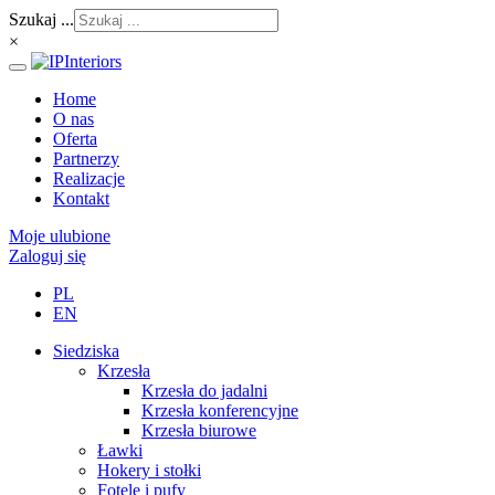
Szukaj ...
×
Home
O nas
Oferta
Partnerzy
Realizacje
Kontakt
Moje ulubione
Zaloguj się
PL
EN
Siedziska
Krzesła
Krzesła do jadalni
Krzesła konferencyjne
Krzesła biurowe
Ławki
Hokery i stołki
Fotele i pufy