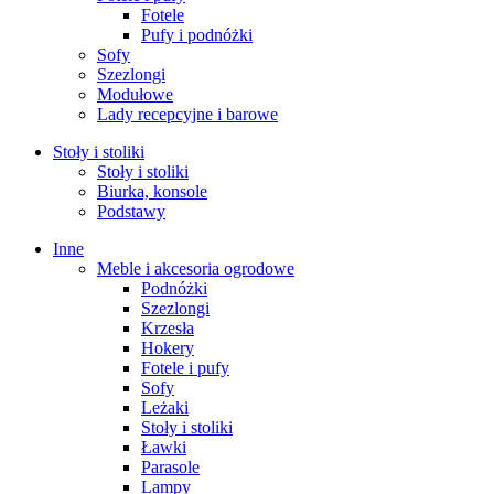
Fotele
Pufy i podnóżki
Sofy
Szezlongi
Modułowe
Lady recepcyjne i barowe
Stoły i stoliki
Stoły i stoliki
Biurka, konsole
Podstawy
Inne
Meble i akcesoria ogrodowe
Podnóżki
Szezlongi
Krzesła
Hokery
Fotele i pufy
Sofy
Leżaki
Stoły i stoliki
Ławki
Parasole
Lampy