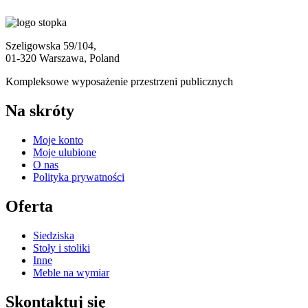
Szeligowska 59/104,
01-320 Warszawa, Poland
Kompleksowe wyposażenie przestrzeni publicznych
Na skróty
Moje konto
Moje ulubione
O nas
Polityka prywatności
Oferta
Siedziska
Stoły i stoliki
Inne
Meble na wymiar
Skontaktuj się