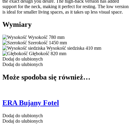
the exact design you desire. The high-back version has added
support for the neck, making it perfect for resting. The low version
is ideal for smaller living spaces, as it takes up less visual space.
Wymiary
Wysokość
780 mm
Szerokość
1450 mm
Wysokość siedziska
410 mm
Głębokość
820 mm
Dodaj do ulubionych
Dodaj do ulubionych
Może spodoba się również…
ERA Bujany Fotel
Dodaj do ulubionych
Dodaj do ulubionych